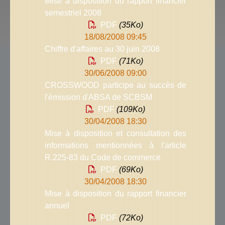
Mise à disposition du rapport financier
semestriel 2008
PDF
(35
Ko
)
18/08/2008 09:45
Chiffre d'affaires au 30 juin 2008
PDF
(71
Ko
)
30/06/2008 09:00
CROSSWOOD participe au succès de
l'émission d'ABSA de SCBSM
PDF
(109
Ko
)
30/04/2008 18:30
Mise à disposition et consultation des
informations mentionnées à l'article
R.225-83 du Code de commerce
PDF
(69
Ko
)
30/04/2008 18:30
Mise à disposition du rapport financier
annuel
PDF
(72
Ko
)