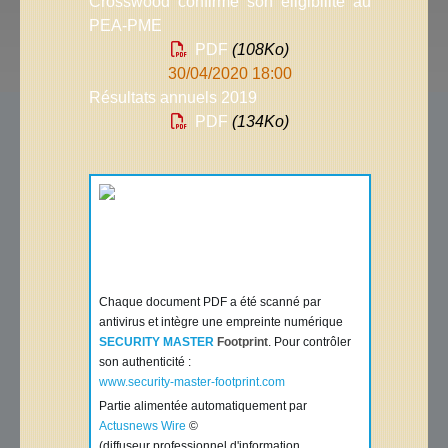
Crosswood confirme son éligibilité au
PEA-PME
PDF
(108
Ko
)
30/04/2020 18:00
Résultats annuels 2019
PDF
(134
Ko
)
Chaque document PDF a été scanné par
antivirus et intègre une empreinte numérique
SECURITY MASTER
Footprint
. Pour contrôler
son authenticité :
www.security-master-footprint.com
Partie alimentée automatiquement par
Actusnews Wire
©
(diffuseur professionnel d'information