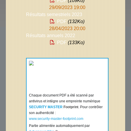
PDF
(109
Ko
)
29/09/2023 19:00
Résultats semestriels 2023
PDF
(132
Ko
)
28/04/2023 20:00
Résultats annuels 2022
PDF
(133
Ko
)
Chaque document PDF a été scanné par
antivirus et intègre une empreinte numérique
SECURITY MASTER
Footprint
. Pour contrôler
son authenticité :
www.security-master-footprint.com
Partie alimentée automatiquement par