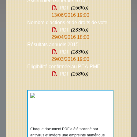
Assemblée Générale 2016
PDF
(156
Ko
)
13/06/2016 19:00
Nombre d'actions et de droits de vote
PDF
(233
Ko
)
29/04/2016 18:00
Résultats annuels 2015
PDF
(183
Ko
)
29/03/2016 19:00
Eligibilité confirmée au PEA-PME
PDF
(158
Ko
)
Chaque document PDF a été scanné par
antivirus et intègre une empreinte numérique