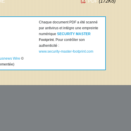
PME
PDF
(172
Ko
)
Chaque document PDF a été scanné
par antivirus et intègre une empreinte
numérique
SECURITY MASTER
Footprint
. Pour contrôler son
authenticité :
www.security-master-footprint.com
tusnews Wire
©
lementée)