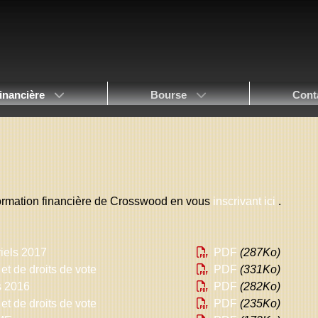
inancière
Bourse
Cont
nformation financière de Crosswood en vous
inscrivant ici
.
iels 2017
PDF
(287
Ko
)
et de droits de vote
PDF
(331
Ko
)
s 2016
PDF
(282
Ko
)
et de droits de vote
PDF
(235
Ko
)