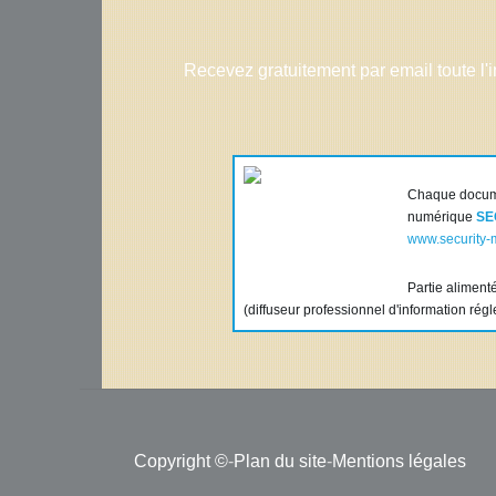
Recevez gratuitement par email toute l'
Chaque docume
numérique
SE
www.security-m
Partie alimen
(diffuseur professionnel d'information rég
Copyright ©
-
Plan du site
-
Mentions légales