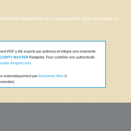
information financière de Crosswood en vous inscrivant ici
nt PDF a été scanné par antivirus et intègre une empreinte
CURITY MASTER
Footprint
. Pour contrôler son authenticité :
aster-footprint.com
tée automatiquement par
Actusnews Wire
©
lementée)