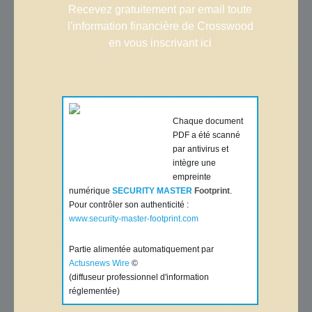
Recevez gratuitement par email toute
l'information financière de Crosswood
en vous inscrivant ici
Chaque document
PDF a été scanné
par antivirus et
intègre une
empreinte
numérique
SECURITY MASTER
Footprint
.
Pour contrôler son authenticité :
www.security-master-footprint.com
Partie alimentée automatiquement par
Actusnews Wire
©
(diffuseur professionnel d'information
réglementée)